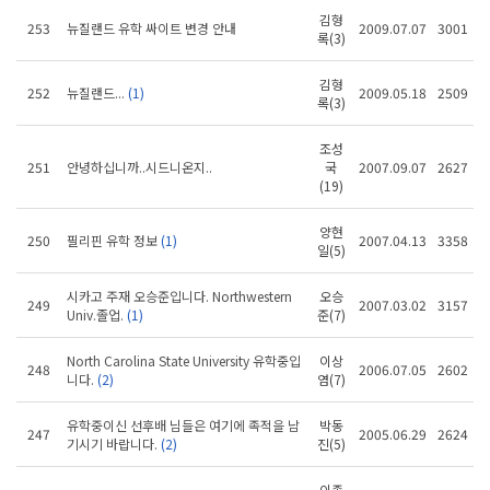
김형
253
뉴질랜드 유학 싸이트 변경 안내
2009.07.07
3001
록(3)
김형
252
뉴질랜드...
(1)
2009.05.18
2509
록(3)
조성
251
안녕하십니까..시드니온지..
국
2007.09.07
2627
(19)
양현
250
필리핀 유학 정보
(1)
2007.04.13
3358
일(5)
시카고 주재 오승준입니다. Northwestern
오승
249
2007.03.02
3157
Univ.졸업.
(1)
준(7)
North Carolina State University 유학중입
이상
248
2006.07.05
2602
니다.
(2)
염(7)
유학중이신 선후배 님들은 여기에 족적을 남
박동
247
2005.06.29
2624
기시기 바랍니다.
(2)
진(5)
이종