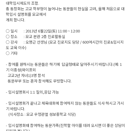
대학입시제도의 조합.
총 동창회는 고교 학부형이 늘어나는 동문들의 현실을 고려, 올해 처음으로 대
학입시 설명회를 모교에서
개최 합니다.
○ 일시 : 2013년 6월22일(토) 11:00 ~ 12:00
○ 장소 : 모교 본관 2층 진로활동실
○ 강사 : 오명근 선생님 (모교 진로지도 담당 / 600여시간의 진로&입시지
도 교육 이수)
○ 기타
- 참여를 원하시는 동문들은 하기에 답글형태로 달아주시기 바랍니다.(예: 1
기 이종성(와이프외
고교2년 자녀1)3명 참석
동문부부 또는 혼자 참석해도 무방합니다.
- 입시설명회시 1:1 질의,응답 가능
- 입시설명회가 끝나고 체육대회에 참여하지 않는 동문들도 식사 하시고 가시
기 바랍니다.
(식사장소 : 모교 우정관옆 성보중학교 식당)
- 입시설명회때 참여하는 동문가족(진학할 아이를 데려 오시면 더 좋은 상담이
되리라 봅니다.)