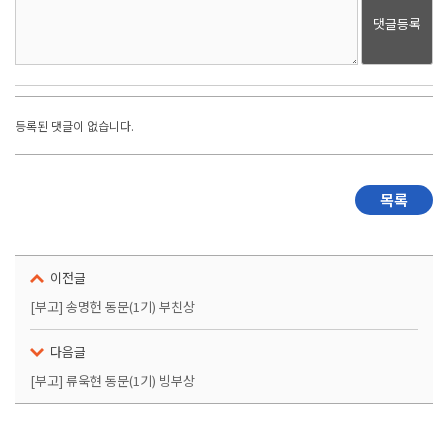
댓글등록
등록된 댓글이 없습니다.
목록
이전글
[부고] 송명헌 동문(1기) 부친상
다음글
[부고] 류욱현 동문(1기) 빙부상