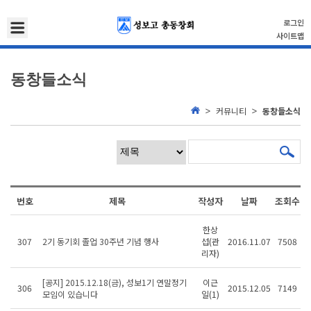
로그인
사이트맵
동창들소식
커뮤니티
동창들소식
번호
제목
작성자
날짜
조회수
한상
307
2기 동기회 졸업 30주년 기념 행사
섭(관
2016.11.07
7508
리자)
[공지] 2015.12.18(금), 성보1기 연말정기
이근
306
2015.12.05
7149
모임이 있습니다
일(1)